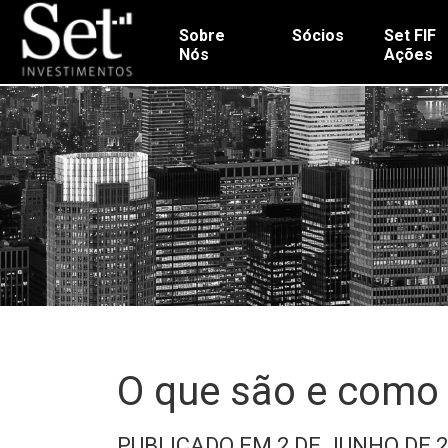
Sobre
Sócios
Set FIF
Nós
Ações
O que são e como 
PUBLICADO EM 2 DE JUNHO DE 