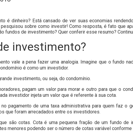
unto é dinheiro? Está cansado de ver suas economias renden
á pesquisou sobre como investir! Como resposta, é fato que a
são fundos de investimento? Quer conferir esse resumo? Continu
de investimento?
imento vale a pena fazer uma analogia. Imagine que o fundo n
ondomínio é como um investidor.
rande investimento, ou seja, do condomínio.
moradores, pagam um valor para morar e outro para que o con
a investidor injeta um valor que é referente à sua cota.
 no pagamento de uma taxa administrativa para quem faz o g
os que foram arrecadados entre os investidores.
o que são cotas. Cota é uma pequena fração de um fundo de i
artes menores podendo ser o número de cotas variável conforme 