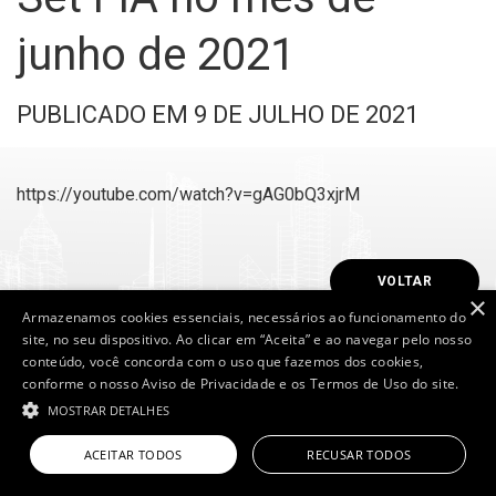
junho de 2021
PUBLICADO EM 9 DE JULHO DE 2021
https://youtube.com/watch?v=gAG0bQ3xjrM
VOLTAR
×
Armazenamos cookies essenciais, necessários ao funcionamento do
site, no seu dispositivo. Ao clicar em “Aceita” e ao navegar pelo nosso
conteúdo, você concorda com o uso que fazemos dos cookies,
conforme o nosso Aviso de Privacidade e os Termos de Uso do site.
Set Investimentos - All Rights Reserved
MOSTRAR DETALHES
Powered by
MZ
ACEITAR TODOS
RECUSAR TODOS