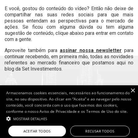
E você, gostou do conteúdo do vídeo? Então não deixe de
compartilhar nas suas redes sociais para que mais
pessoas entendam as perspectivas para o mercado de
ações. Se ficou com alguma dúvida ou tem alguma
sugestão de conteúdo, clique abaixo para entrar em contato
com a gente.
Aproveite também para
assinar nossa newsletter
para
continuar recebendo, em primeira mão, todas as novidades
referentes ao mercado financeiro que postamos aqui no
blog da Set Investimentos.
×
Armazenamos cookies essenciais, necessários ao funcionamento do
VOLTAR
site, no seu dispositivo. Ao clicar em “Aceita” e ao navegar pelo nosso
conteúdo, você concorda com o uso que fazemos dos cookies,
conforme o nosso Aviso de Privacidade e os Termos de Uso do site.
MOSTRAR DETALHES
Set Investimentos - All Rights Reserved
ACEITAR TODOS
RECUSAR TODOS
Powered by
MZ