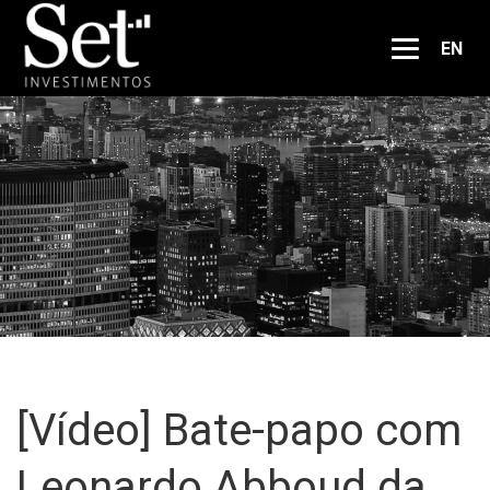
EN
[Vídeo] Bate-papo com
Leonardo Abboud da